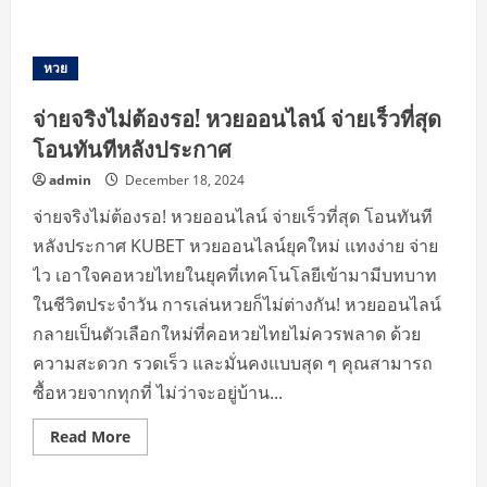
เชียร์
บอล
ให้
มันส์
หวย
สุดขีด
แทง
บอล
จ่ายจริงไม่ต้องรอ! หวยออนไลน์ จ่ายเร็วที่สุด
ครบ
ทุก
โอนทันทีหลังประกาศ
ลีก
ทุก
admin
December 18, 2024
ลีก
ดัง
พร้อม
จ่ายจริงไม่ต้องรอ! หวยออนไลน์ จ่ายเร็วที่สุด โอนทันที
เสิร์ฟ
หลังประกาศ KUBET หวยออนไลน์ยุคใหม่ แทงง่าย จ่าย
ไว เอาใจคอหวยไทยในยุคที่เทคโนโลยีเข้ามามีบทบาท
ในชีวิตประจำวัน การเล่นหวยก็ไม่ต่างกัน! หวยออนไลน์
กลายเป็นตัวเลือกใหม่ที่คอหวยไทยไม่ควรพลาด ด้วย
ความสะดวก รวดเร็ว และมั่นคงแบบสุด ๆ คุณสามารถ
ซื้อหวยจากทุกที่ ไม่ว่าจะอยู่บ้าน...
Read
Read More
more
about
จ่าย