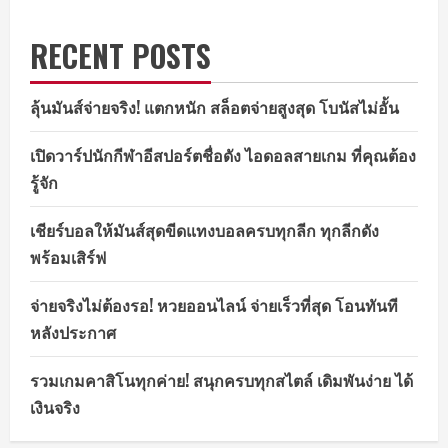
RECENT POSTS
ลุ้นมันส์จ่ายจริง! แตกหนัก สล็อตจ่ายสูงสุด โบนัสไม่อั้น
เปิดวาร์ปนักกีฬาอีสปอร์ตชื่อดัง ไอดอลสายเกม ที่คุณต้อง
รู้จัก
เชียร์บอลให้มันส์สุดขีดแทงบอลครบทุกลีก ทุกลีกดัง
พร้อมเสิร์ฟ
จ่ายจริงไม่ต้องรอ! หวยออนไลน์ จ่ายเร็วที่สุด โอนทันที
หลังประกาศ
รวมเกมคาสิโนทุกค่าย! สนุกครบทุกสไตล์ เดิมพันง่าย ได้
เงินจริง