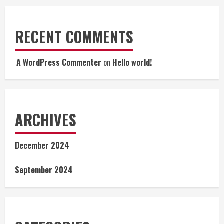
RECENT COMMENTS
A WordPress Commenter
on
Hello world!
ARCHIVES
December 2024
September 2024