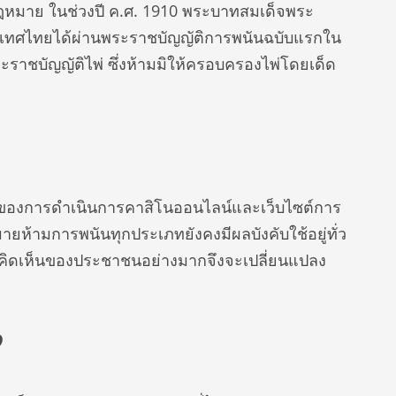
หมาย ในช่วงปี ค.ศ. 1910 พระบาทสมเด็จพระ
 ประเทศไทยได้ผ่านพระราชบัญญัติการพนันฉบับแรกใน
ะราชบัญญัติไพ่ ซึ่งห้ามมิให้ครอบครองไพ่โดยเด็ด
่ของการดำเนินการคาสิโนออนไลน์และเว็บไซต์การ
ยห้ามการพนันทุกประเภทยังคงมีผลบังคับใช้อยู่ทั่ว
มคิดเห็นของประชาชนอย่างมากจึงจะเปลี่ยนแปลง
?