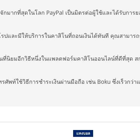
ี่รู้จักมากที่สุดในโลก PayPal เป็นมิตรต่อผู้ใช้และได้รับกา
ุโรปและมีให้บริการในคาสิโนที่ถอนเงินได้ทันที คุณสามารถชำ
ป็นที่นิยมอีกวิธีหนึ่งในแพลตฟอร์มคาสิโนออนไลน์ที่ดีที่สุด ส
ัพท์ใช้วิธีการชำระเงินผ่านมือถือ เช่น Boku ซึ่งเร็วกว่าแ
แทงบอล