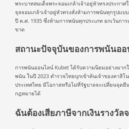
พระบาทสมเด็จพระจอมเกล้าเจ้าอยู่หัวทรงประกา
จุลจอมเกล้าเจ้าอยู่หัวทรงสั่งห้ามการพนันทุกรูปแ
ปี ค.ศ. 1935 ซึ่งห้ามการพนันทุกประเภท ยกเว้นการ
ขาด
สถานะปัจจุบันของการพนันออ
การพนันออนไลน์ Kubet ได้รับความนิยมอย่างมาก
พนัน ในปี 2023 ตำรวจไทยบุกเข้าค้นเจ้าของคาสิโนอ
ประเทศไทย มีโอกาสหรือไม่ที่รัฐบาลจะเปลี่ยนจุด
กฎหมายได้
ฉันต้องเสียภาษีจากเงินรางวั