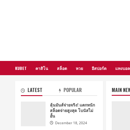
Skip
to
content
KUBET
คาสิโน
สล็อต
หวย
อีสปอร์ต
แทงบอล
LATEST
POPULAR
MAIN NE
ลุ้นมันส์จ่ายจริง! แตกหนัก
สล็อตจ่ายสูงสุด โบนัสไม่
อั้น
December 18, 2024