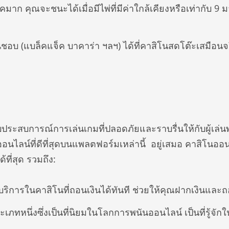
าก คุณจะชนะได้เมื่อมีไพ่ที่มีค่าใกล้เคียงหรือเท่ากับ 9 ม
อ
นชอบ (แบล็คแจ็ค บาคาร่า ฯลฯ) ได้ที่คาสิโนสดโต๊ะเสมือนจร
ะมอบประสบการณ์การเล่นเกมที่ปลอดภัยและราบรื่นให้กับผู้เล่
ไลน์ที่ดีที่สุดบนแพลตฟอร์มเหล่านี้ อยู่เสมอ คาสิโนออนไ
้ที่สุด รวมถึง:
ีให้บริการในคาสิโนที่ถอนเงินได้ทันที ช่วยให้คุณฝากเงิน
ประเภทหนึ่งซึ่งเป็นที่นิยมในโลกการพนันออนไลน์ เป็นที่ร