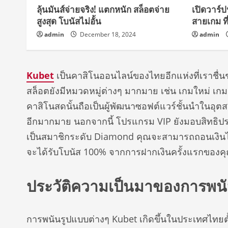
ลุ้นมันส์จ่ายจริง! แตกหนัก สล็อตจ่าย
เปิดวาร์ป
สูงสุด โบนัสไม่อั้น
สายเกม ที่
admin
December 18, 2024
admin
Kubet
เป็นคาสิโนออนไลน์ของไทยอีกแห่งที่เราชื่นช
สล็อตยังมีหมวดหมู่ต่างๆ มากมาย เช่น เกมใหม่ เกมย
คาสิโนสดนั้นถือเป็นผู้พัฒนาซอฟต์แวร์ชั้นนำในอุ
อีกมากมาย นอกจากนี้ โปรแกรม VIP ยังมอบสิทธิประโ
เป็นสมาชิกระดับ Diamond คุณจะสามารถถอนเงินได
จะได้รับโบนัส 100% จากการฝากเงินครั้งแรกของคุณ ค
ประวัติความเป็นมาของการพน
การพนันรูปแบบต่างๆ Kubet เกิดขึ้นในประเทศไทยตั้