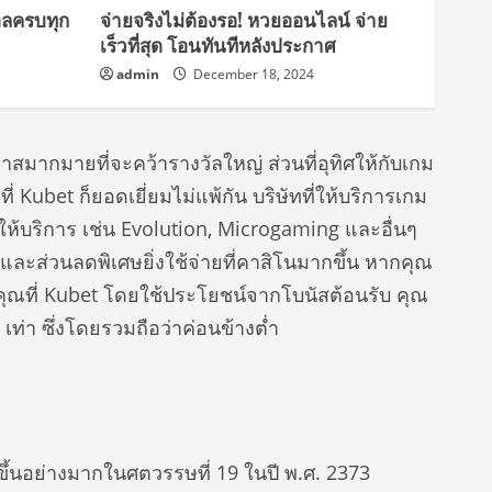
ชื่อดัง ไอดอลสายเกม ที่คุณ
อลครบทุก
จ่ายจริงไม่ต้องรอ! หวยออนไลน์ จ่าย
ต้องรู้จัก
เร็วที่สุด โอนทันทีหลังประกาศ
2
December 18, 2024
admin
December 18, 2024
เชียร์บอลให้มันส์สุดขีดแทง
บอลครบทุกลีก ทุกลีกดัง
พร้อมเสิร์ฟ
สมากมายที่จะคว้ารางวัลใหญ่ ส่วนที่อุทิศให้กับเกม
3
December 18, 2024
Kubet ก็ยอดเยี่ยมไม่แพ้กัน บริษัทที่ให้บริการเกม
จ่ายจริงไม่ต้องรอ! หวย
ให้บริการ เช่น Evolution, Microgaming และอื่นๆ
ออนไลน์ จ่ายเร็วที่สุด โอน
ละส่วนลดพิเศษยิ่งใช้จ่ายที่คาสิโนมากขึ้น หากคุณ
ทันทีหลังประกาศ
4
December 18, 2024
ณที่ Kubet โดยใช้ประโยชน์จากโบนัสต้อนรับ คุณ
ท่า ซึ่งโดยรวมถือว่าค่อนข้างต่ำ
ขึ้นอย่างมากในศตวรรษที่ 19 ในปี พ.ศ. 2373