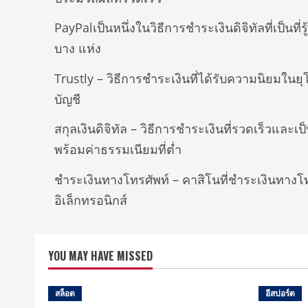
PayPalเป็นหนึ่งในวิธีการชำระเงินดิจิทัลที่เป็นท
บาง แห่ง
Trustly – วิธีการชำระเงินที่ได้รับความนิยมในย
บัญชี
สกุลเงินดิจิทัล – วิธีการชำระเงินที่รวดเร็วและเ
พร้อมค่าธรรมเนียมที่ต่ำ
ชำระเงินทางโทรศัพท์ – คาสิโนที่ชำระเงินทางโทรศ
อิเล็กทรอนิกส์
YOU MAY HAVE MISSED
สล็อต
อีสปอร์ต