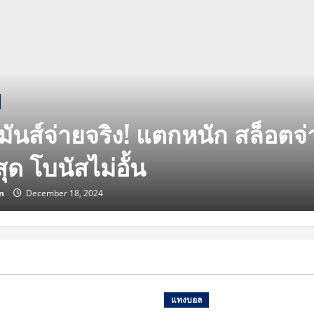
นมันส์จ่ายจริง! แตกหนัก สล็อตจ่
สุด โบนัสไม่อั้น
n
December 18, 2024
แทงบอล