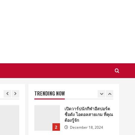
3
December 18, 2024
จ่ายจริงไม่ต้องรอ! หวย
ออนไลน์ จ่ายเร็วที่สุด โอน
ทันทีหลังประกาศ
4
December 18, 2024
รวมเกมคาสิโนทุกค่าย!
สนุกครบทุกสไตล์ เดิมพัน
ง่าย ได้เงินจริง
5
December 18, 2024
ลุ้นมันส์จ่ายจริง! แตกหนัก
สล็อตจ่ายสูงสุด โบนัสไม่
อั้น
TRENDING NOW
1
December 18, 2024
เปิดวาร์ปนักกีฬาอีสปอร์ต
ชื่อดัง ไอดอลสายเกม ที่คุณ
ต้องรู้จัก
2
December 18, 2024