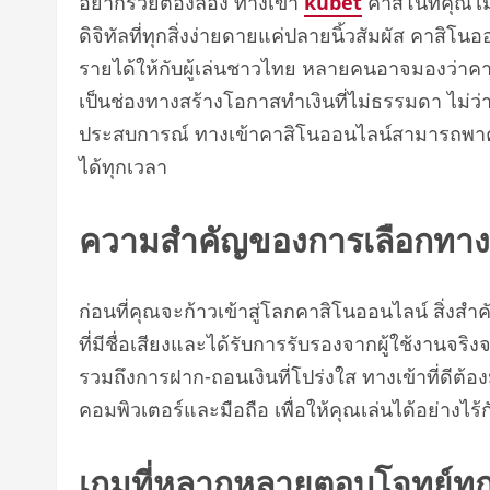
อยากรวยต้องลอง ทางเข้า
kubet
คาสิโนที่คุณไ
ดิจิทัลที่ทุกสิ่งง่ายดายแค่ปลายนิ้วสัมผัส คาสิโ
รายได้ให้กับผู้เล่นชาวไทย หลายคนอาจมองว่าคาส
เป็นช่องทางสร้างโอกาสทำเงินที่ไม่ธรรมดา ไม่ว่าคุณ
ประสบการณ์ ทางเข้าคาสิโนออนไลน์สามารถพาคุณสู
ได้ทุกเวลา
ความสำคัญของการเลือกทางเข้า
ก่อนที่คุณจะก้าวเข้าสู่โลกคาสิโนออนไลน์ สิ่งสำคัญ
ที่มีชื่อเสียงและได้รับการรับรองจากผู้ใช้งานจร
รวมถึงการฝาก-ถอนเงินที่โปร่งใส ทางเข้าที่ดีต้
คอมพิวเตอร์และมือถือ เพื่อให้คุณเล่นได้อย่างไร้
เกมที่หลากหลายตอบโจทย์ทุกส