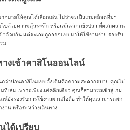
มากมายให้คุณได้เลือกเล่น ไม่ว่าจะเป็นเกมสล็อตที่มา
ต็มไปด้วยความลุ้นระทึก หรือแม้แต่เกมยิงปลา ที่ผสมผสาน
าด้วยกัน แต่ละเกมถูกออกแบบมาให้ใช้งานง่าย รองรับ
รรม
างเข้าคาสิโนออนไลน์
่นกว่าบ่อนคาสิโนแบบดั้งเดิมคือความสะดวกสบาย คุณไม่
ี่เล่น เพราะเพียงแค่คลิกเดียว คุณก็สามารถเข้าสู่เกม
ลน์ยังรองรับการใช้งานผ่านมือถือ ทำให้คุณสามารถพก
่ทำงาน หรือระหว่างเดินทาง
ณได้เปรียบ