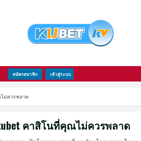
สมัครสมาชิก
เข้าสู่ระบบ
ุณไม่ควรพลาด
ubet คาสิโนที่คุณไม่ควรพลาด