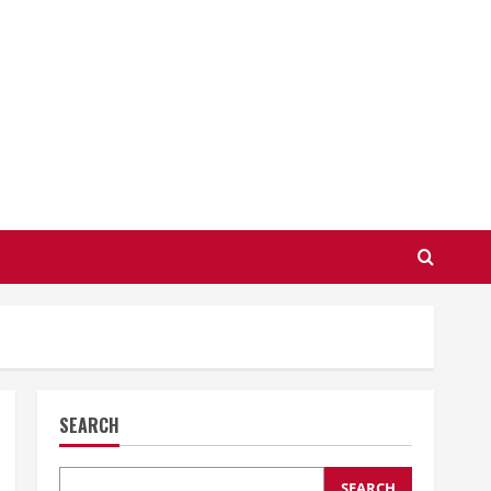
SEARCH
SEARCH