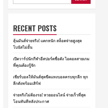
RECENT POSTS
ลุ้นมันส์จ่ายจริง! แตกหนัก สล็อตจ่ายสูงสุด
โบนัสไม่อั้น
เปิดวาร์ปนักกีฬาอีสปอร์ตชื่อดัง ไอดอลสายเกม
ที่คุณต้องรู้จัก
เชียร์บอลให้มันส์สุดขีดแทงบอลครบทุกลีก ทุก
ลีกดังพร้อมเสิร์ฟ
จ่ายจริงไม่ต้องรอ! หวยออนไลน์ จ่ายเร็วที่สุด
โอนทันทีหลังประกาศ