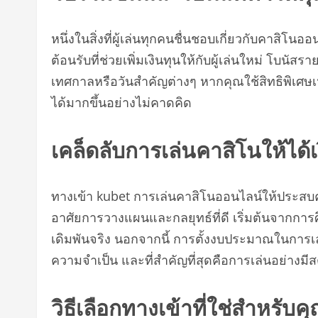
หนึ่งในสิ่งที่ผู้เล่นทุกคนชื่นชอบเกี่ยวกับคาสิโ
ต้อนรับที่ช่วยเพิ่มเงินทุนให้กับผู้เล่นใหม่ โบนั
เทศกาลหรือวันสำคัญต่างๆ หากคุณใช้สิทธิพิเศษเ
ได้มากขึ้นอย่างไม่คาดคิด
เคล็ดลับการเล่นคาสิโนให้ได้
ทางเข้า kubet การเล่นคาสิโนออนไลน์ให้ประสบควา
อาศัยการวางแผนและกลยุทธ์ที่ดี เริ่มต้นจาก
เดิมพันจริง นอกจากนี้ การตั้งงบประมาณในการเล
ความจำเป็น และที่สำคัญที่สุดคือการเล่นอย่างมีสติ 
วิธีเลือกทางเข้าที่ใช่สำหรับค